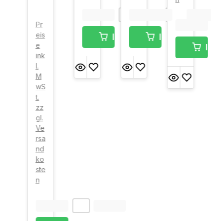
Pr
eis
In den Warenkorb
In den Warenk
e
In 
ink
l.
M
wS
t.
zz
gl.
Ve
rsa
nd
ko
ste
n