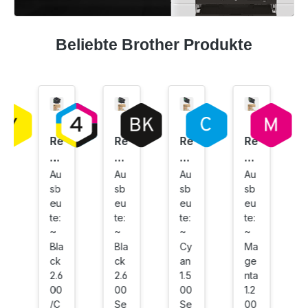
Beliebte Brother Produkte
Re
Re
Re
Re
bu
bu
bu
bu
ilt
ilt
ilt
ilt
Au
Au
Au
Au
sb
sb
sb
sb
Dr
Dr
Dr
Dr
eu
eu
eu
eu
uc
uc
uc
uc
te:
te:
te:
te:
ke
ke
ke
ke
~
~
~
~
rp
rp
rp
rp
Bla
Bla
Cy
Ma
at
at
at
at
ck
ck
an
ge
ro
ro
ro
ro
2.6
2.6
1.5
nta
ne
ne
ne
ne
00
00
00
1.2
/C
Se
Se
00
n
fü
fü
fü