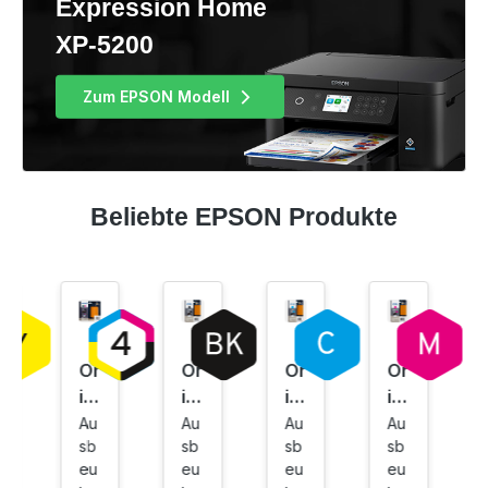
Expression Home
XP-5200
Zum EPSON Modell
Beliebte EPSON Produkte
Or
Or
Or
Or
igi
igi
igi
igi
na
na
na
na
Au
Au
Au
Au
sb
sb
sb
sb
l
l
l
l
eu
eu
eu
eu
Ti
Ti
Ti
Ti