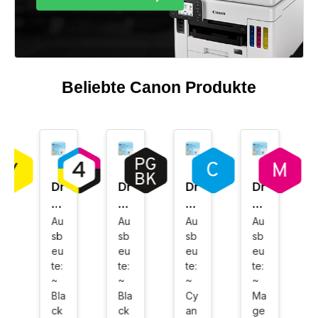
Beliebte Canon Produkte
Dr
Dr
Dr
Dr
uc
uc
uc
uc
ke
ke
ke
ke
Au
Au
Au
Au
sb
sb
sb
sb
rp
rp
rp
rp
eu
eu
eu
eu
at
at
at
at
te:
te:
te:
te:
ro
ro
ro
ro
~
~
~
~
ne
ne
ne
ne
Bla
Bla
Cy
Ma
n
ko
ko
ko
ck
ck
an
ge