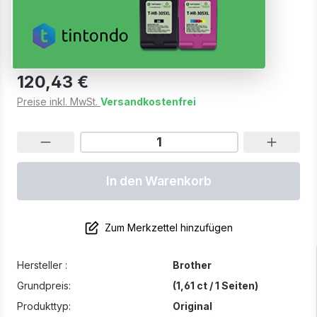
3219XLVAL Viererpack CMYK
Versandfertig in 5 Tagen, Lieferzeit 1-3 Werktage
120,43 €
Preise inkl. MwSt.
Versandkostenfrei
In den Warenkorb
Zum Merkzettel hinzufügen
Hersteller :
Brother
Grundpreis:
(1,61 ct / 1 Seiten)
Produkttyp:
Original