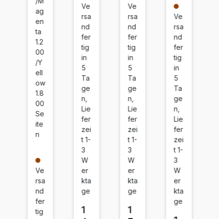
/M
Ve
Ve
he
r
r
r
ag
rsa
rsa
Ve
r
L
L
L
en
nd
nd
rsa
ta
L
C-
C-
C-
fer
fer
nd
1.2
C-
32
32
32
tig
tig
fer
00
32
19
19
19
in
in
tig
/Y
19
X
X
X
5
5
in
ell
Ta
Ta
5
X
L
L
L
ow
ge
ge
Ta
L
C
Sc
G
1.8
n,
n,
ge
B
ya
h
el
00
Lie
Lie
n,
Se
K
n
w
b
fer
fer
Lie
ite
C
ar
zei
zei
fer
n
M
z
t 1-
t 1-
zei
Y
3
3
t 1-
W
W
3
4e
Ve
er
er
W
r
rsa
kta
kta
er
Se
nd
ge
ge
kta
t
fer
ge
1
1
tig