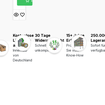
In den Warenkorb
Kostenlose
30 Tage
15+ Jahre
250.00
Lieferung
Widerrufsrecht
Erfahrung
Lagerar
ab 39€
Schnell und
Profitieren
Sofort fü
Innerhalb
unkompliziert
Sie vom
verfügba
von
Know-How
Deutschland