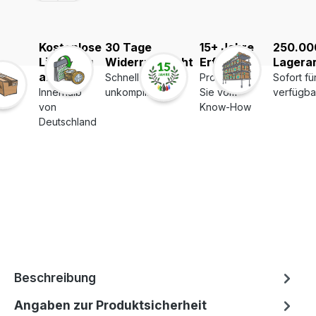
Kostenlose
30 Tage
15+ Jahre
250.00
Lieferung
Widerrufsrecht
Erfahrung
Lagerar
ab 39€
Schnell und
Profitieren
Sofort fü
Innerhalb
unkompliziert
Sie vom
verfügba
von
Know-How
Deutschland
Beschreibung
Angaben zur Produktsicherheit