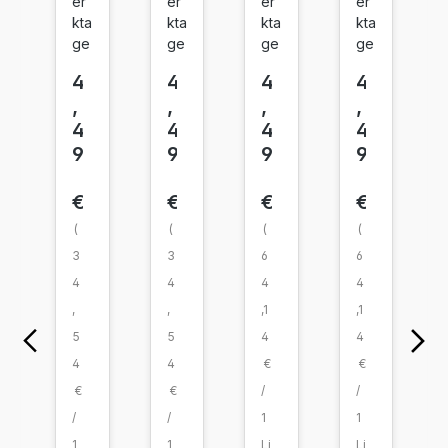
so
er
so
er
so
er
so
er
kta
kta
kta
kta
n
n
n
n
ge
ge
ge
ge
10
10
10
10
4
3
4
4
4
4
4
4
Sc
Sc
C
M
,
,
,
,
h
h
ya
ag
4
4
4
4
w
w
n
en
9
9
9
9
ar
ar
ta
z
z
€
€
€
€
(
(
(
(
3
3
6
6
4
4
4
4
,
,
,1
,1
5
5
4
4
4
4
€
€
€
€
/
/
/
/
1
1
1
1
Li
Li