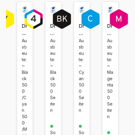
Dr
Dr
Dr
Dr
uc
uc
uc
uc
ke
ke
ke
ke
Au
Au
Au
Au
sb
sb
sb
sb
rp
rp
rp
rp
eu
eu
eu
eu
at
at
at
at
te:
te:
te:
te:
ro
ro
ro
ro
~
~
~
~
ne
ne
ne
ne
Bla
Bla
Cy
Ma
n
ko
ko
ko
ck
ck
an
ge
ko
m
m
m
50
50
50
nta
m
pa
pa
pa
0
0
0
50
/C
Se
Se
0
pa
tib
tib
tib
ya
ite
ite
Se
tib
el
el
el
n
n
n
ite
el
fü
fü
fü
50
n
fü
r
r
r
0
r
Br
Br
Br
/M
So
So
Br
ot
ot
ot