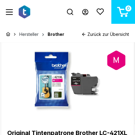
alt springen
0
Hersteller
Brother
Zurück zur Übersicht
Bildergalerie überspringen
Original Tintenpatrone Brother LC-421XL