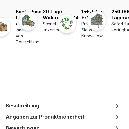
Kostenlose
30 Tage
15+ Jahre
250.00
Lieferung
Widerrufsrecht
Erfahrung
Lagerar
ab 39€
Schnell und
Profitieren
Sofort fü
Innerhalb
unkompliziert
Sie vom
verfügba
von
Know-How
Deutschland
Beschreibung
Angaben zur Produktsicherheit
Bewertungen