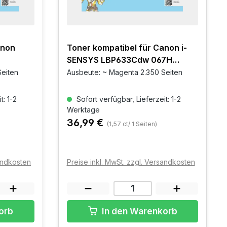
anon
Toner kompatibel für Canon i-
SENSYS LBP633Cdw 067H
Magenta
Seiten
Ausbeute: ~ Magenta 2.350 Seiten
t: 1-2
Sofort verfügbar, Lieferzeit: 1-2
Werktage
36,99 €
(1,57 ct/ 1 Seiten)
sandkosten
Preise inkl. MwSt. zzgl. Versandkosten
orb
In den Warenkorb