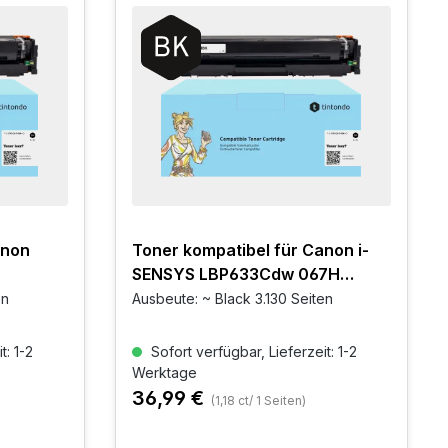
anon
Toner kompatibel für Canon i-
SENSYS LBP633Cdw 067H
Schwarz
en
Ausbeute: ~ Black 3.130 Seiten
t: 1-2
Sofort verfügbar, Lieferzeit: 1-2
Werktage
36,99 €
(1,18 ct/ 1 Seiten)