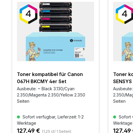
Toner kompatibel für Canon
Toner ko
067H BKCMY 4er Set
SENSYS
BKCMY 4
Ausbeute: ~ Black 3.130/Cyan
Ausbeute:
2.350/Magenta 2.350/Yellow 2.350
2.350/Mag
Seiten
Seiten
Sofort verfügbar, Lieferzeit: 1-2
Sofort v
Werktage
Werktage
127,49 €
127,49
(1,25 ct/ 1 Seiten)