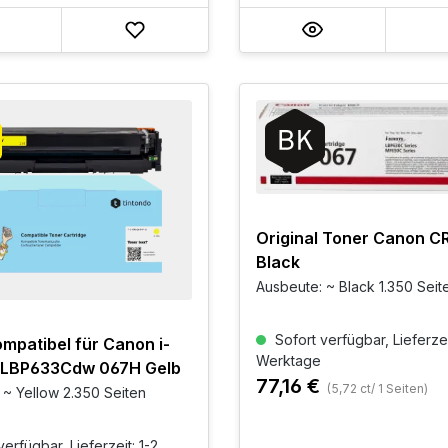
Original Toner Canon C
Black
Ausbeute: ~ Black 1.350 Seit
Sofort verfügbar, Lieferzei
mpatibel für Canon i-
Werktage
LBP633Cdw 067H Gelb
77,16 €
(5,72 ct/ 1 Seiten)
 ~ Yellow 2.350 Seiten
erfügbar, Lieferzeit: 1-2