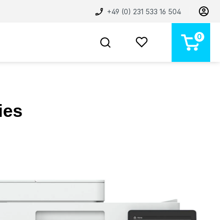
+49 (0) 231 533 16 504
0
BELIEBT
NEU
MARKEN
STORE
ies