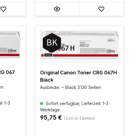
RG 067
Original Canon Toner CRG 067H
Black
en
Ausbeute: ~ Black 3.130 Seiten
t: 1-3
Sofort verfügbar, Lieferzeit: 1-3
Werktage
95,75 €
(3,06 ct/ 1 Seiten)