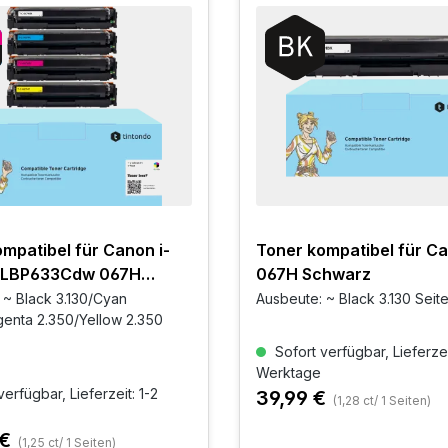
mpatibel für Canon i-
Toner kompatibel für C
 LBP633Cdw 067H
067H Schwarz
er Set
 ~ Black 3.130/Cyan
Ausbeute: ~ Black 3.130 Seit
enta 2.350/Yellow 2.350
Sofort verfügbar, Lieferzei
Werktage
erfügbar, Lieferzeit: 1-2
39,99 €
(1,28 ct/ 1 Seiten)
 €
(1,25 ct/ 1 Seiten)