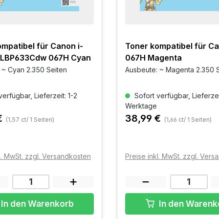
mpatibel für Canon i-
Toner kompatibel für C
 LBP633Cdw 067H Cyan
067H Magenta
 ~ Cyan 2.350 Seiten
Ausbeute: ~ Magenta 2.350 
erfügbar, Lieferzeit: 1-2
Sofort verfügbar, Lieferzei
Werktage
€
38,99 €
(1,57 ct/ 1 Seiten)
(1,66 ct/ 1 Seiten)
l. MwSt. zzgl. Versandkosten
Preise inkl. MwSt. zzgl. Ver
In den Warenkorb
In den Warenk