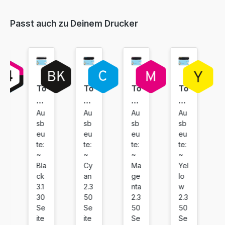
Passt auch zu Deinem Drucker
To
To
To
To
ne
ne
ne
ne
r
r
r
r
Au
Au
Au
Au
sb
sb
sb
sb
ko
ko
ko
ko
eu
eu
eu
eu
m
m
m
m
te:
te:
te:
te:
pa
pa
pa
pa
~
~
~
~
tib
tib
tib
tib
Bla
Cy
Ma
Yel
el
el
el
el
ck
an
ge
lo
fü
fü
fü
fü
3.1
2.3
nta
w
r
r
r
r
30
50
2.3
2.3
Se
Se
50
50
C
C
C
C
ite
ite
Se
Se
an
an
an
an