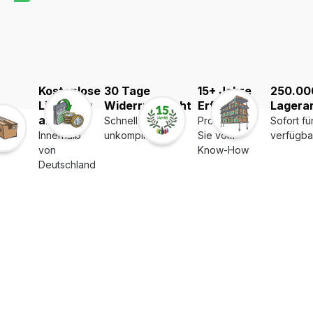
Kostenlose
30 Tage
15+ Jahre
250.00
Lieferung
Widerrufsrecht
Erfahrung
Lagerar
ab 39€
Schnell und
Profitieren
Sofort fü
Innerhalb
unkompliziert
Sie vom
verfügba
von
Know-How
Deutschland