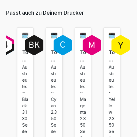
Passt auch zu Deinem Drucker
To
To
To
To
ne
ne
ne
ne
r
r
r
r
Au
Au
Au
Au
sb
sb
sb
sb
ko
ko
ko
ko
eu
eu
eu
eu
m
m
m
m
te:
te:
te:
te:
pa
pa
pa
pa
~
~
~
~
tib
tib
tib
tib
Bla
Cy
Ma
Yel
el
el
el
el
ck
an
ge
lo
fü
fü
fü
fü
3.1
2.3
nta
w
r
r
r
r
30
50
2.3
2.3
Se
Se
50
50
C
C
C
C
ite
ite
Se
Se
an
an
an
an