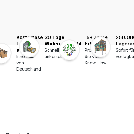
Kostenlose
30 Tage
15+ Jahre
250.00
Lieferung
Widerrufsrecht
Erfahrung
Lagerar
ab 39€
Schnell und
Profitieren
Sofort fü
Innerhalb
unkompliziert
Sie vom
verfügba
von
Know-How
Deutschland