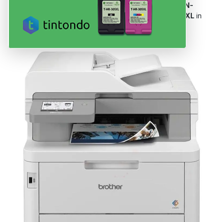
Dein Drucker nutzt Patronen der Serie
TN-248, TN-
248 XL, DR-248CL, TN-249, TN-248 / TN-248 XL
in
Black, Cyan, Magenta, Yellow
.