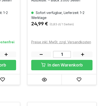
Schwarz
 Seiten
Ausbeute: ~ Black 3.000 Seiten
t: 1-2
Sofort verfügbar, Lieferzeit: 1-2
Werktage
24,99 €
(0,83 ct/ 1 Seiten)
stenfrei
Preise inkl. MwSt. zzgl. Versandkosten
orb
In den Warenkorb