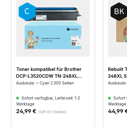
Toner kompatibel für Brother
Rebuilt 
DCP-L3520CDW TN-248XL
248XL S
Cyan
Ausbeute: ~ Cyan 2.300 Seiten
Ausbeute:
Sofort verfügbar, Lieferzeit: 1-2
Sofort v
Werktage
Werktage
24,99 €
44,99 
(1,09 ct/ 1 Seiten)