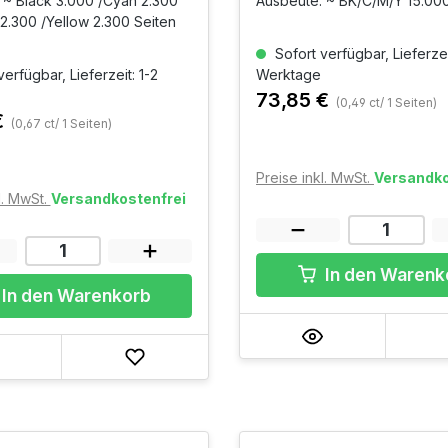
4Pack
 ~ Black 3.000 /Cyan 2.300
Ausbeute: ~ BK/C/M/Y 15.000
2.300 /Yellow 2.300 Seiten
Sofort verfügbar, Lieferzei
erfügbar, Lieferzeit: 1-2
Werktage
73,85 €
(0,49 ct/ 1 Seiten)
€
(0,67 ct/ 1 Seiten)
Preise inkl. MwSt.
Versandko
l. MwSt.
Versandkostenfrei
In den Warenk
In den Warenkorb