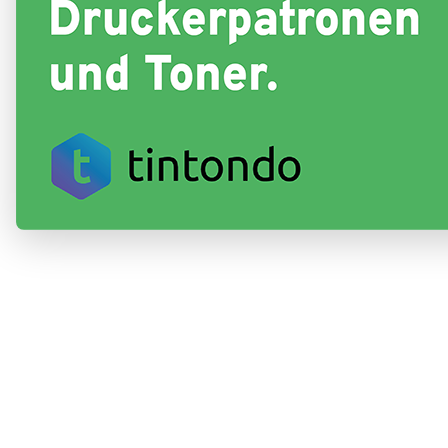
Hier findest du alle passenden
Toner, Bildtrommel
und das 
Dein Drucker nutzt Patronen der Serie
TN-248, TN-248 XL,
Cyan, Magenta, Yellow
.