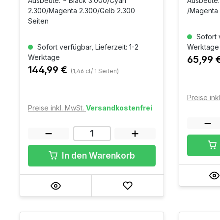
BKCMY 
Ausbeute: ~ Black 3.000/Cyan
Ausbeute:
2.300/Magenta 2.300/Gelb 2.300
/Magenta 
Seiten
Sofort v
Sofort verfügbar, Lieferzeit: 1-2
Werktage
Werktage
65,99 
144,99 €
(1,46 ct/ 1 Seiten)
Preise ink
Preise inkl. MwSt.
Versandkostenfrei
In den Warenkorb