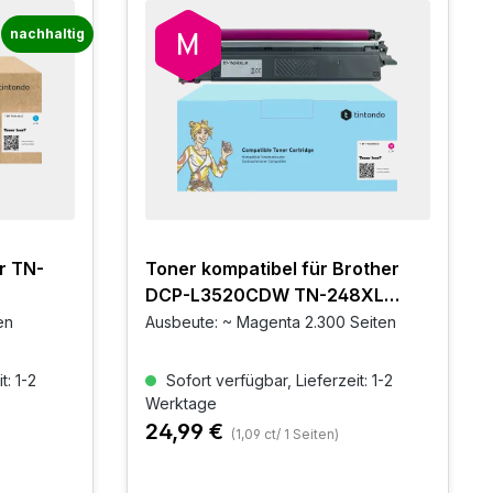
nachhaltig
r TN-
Toner kompatibel für Brother
DCP-L3520CDW TN-248XL
Magenta
en
Ausbeute: ~ Magenta 2.300 Seiten
t: 1-2
Sofort verfügbar, Lieferzeit: 1-2
Werktage
24,99 €
(1,09 ct/ 1 Seiten)