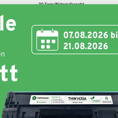
30 Tage Widerrufsrecht
Schnell und unkompliziert
nte
Toner
Schriftbänder
Etiketten
Hersteller
Brother MFC-L 3760 CDW
 3760 CDW günstig kaufen