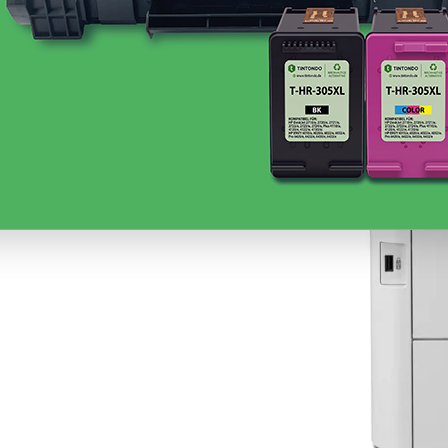
passende Zubehör für deinen
MFC-L 3760 CDW
.
 DR-248CL, TN-248 / TN-248 XL
in
Black,