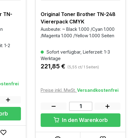
r TN-
Original Toner Brother TN-248
Viererpack CMYK
en
Ausbeute: ~ Black 1.000 /Cyan 1.000
/Magenta 1.000 /Yellow 1.000 Seiten
t: 1-2
Sofort verfügbar, Lieferzeit: 1-3
Werktage
221,85 €
(5,55 ct/ 1 Seiten)
stenfrei
Preise inkl. MwSt.
Versandkostenfrei
orb
In den Warenkorb