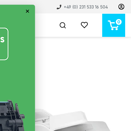
+49 (0) 231 533 16 504
×
0
BELIEBT
NEU
MARKEN
STORE