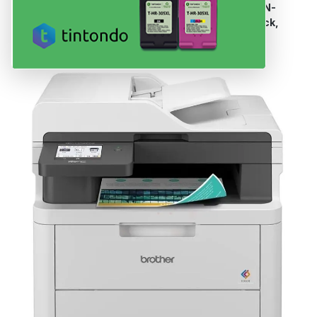
Dein Drucker nutzt Patronen der Serie
TN-248, TN-
248 XL, DR-248CL, TN-248 / TN-248 XL
in
Black,
Cyan, Magenta, Yellow
.