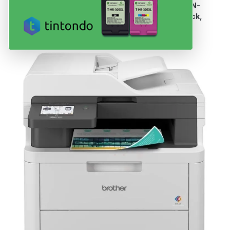
Dein Drucker nutzt Patronen der Serie
TN-248, TN-
248 XL, DR-248CL, TN-248 / TN-248 XL
in
Black,
Cyan, Magenta, Yellow
.