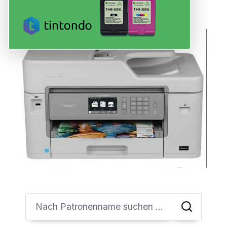
3219 XL
in
Black, Cyan, Magenta, Yellow
.