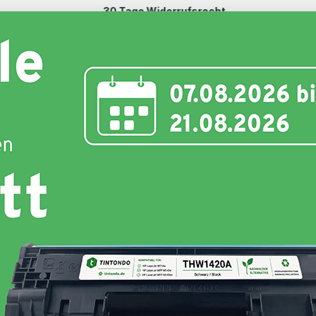
30 Tage Widerrufsrecht
Schnell und unkompliziert
nte
Toner
Schriftbänder
Etiketten
Hersteller
Hersteller :
Tintondo
Grundpreis:
(0,94 ct / 1 Seiten)
Produkttyp:
Kompatibel
Farbe :
Magenta
Weitere Variationen:
29,99 €
inkl. 19% MwSt. Versand