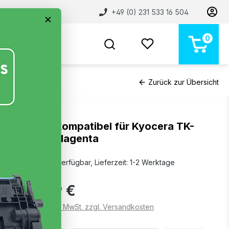
+49 (0) 231 533 16 504
×
0
BELIEBT
NEU
MARKEN
STORE
Zurück zur Übersicht
Toner kompatibel für Kyocera TK-
5450 Magenta
Sofort verfügbar, Lieferzeit: 1-2 Werktage
29,99 €
Preise inkl. MwSt. zzgl. Versandkosten