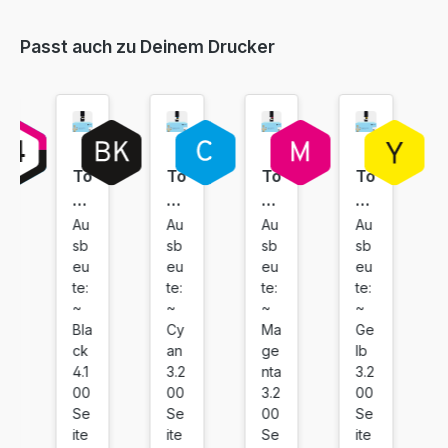
Passt auch zu Deinem Drucker
To
To
To
To
ne
ne
ne
ne
r
r
r
r
Au
Au
Au
Au
sb
sb
sb
sb
ko
ko
ko
ko
eu
eu
eu
eu
m
m
m
m
te:
te:
te:
te:
pa
pa
pa
pa
~
~
~
~
tib
tib
tib
tib
Bla
Cy
Ma
Ge
el
el
el
el
ck
an
ge
lb
fü
fü
fü
fü
4.1
3.2
nta
3.2
r
r
r
r
00
00
3.2
00
Se
Se
00
Se
Ky
Ky
Ky
Ky
ite
ite
Se
ite
oc
oc
oc
oc