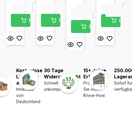
In den Warenkorb
In den Warenkorb
In d
In den Warenkor
Kostenlose
30 Tage
15+ Jahre
250.00
Lieferung
Widerrufsrecht
Erfahrung
Lagerar
ab 39€
Schnell und
Profitieren
Sofort fü
Innerhalb
unkompliziert
Sie vom
verfügba
von
Know-How
Deutschland