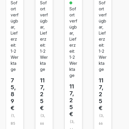
ck
an
ge
ow
Sof
Sof
Sof
ort
ort
Sof
ort
nta
verf
verf
ort
verf
ügb
ügb
verf
ügb
ar,
ar,
ügb
ar,
Lief
Lief
ar,
Lief
erz
erz
Lief
erz
eit:
eit:
erz
eit:
1-2
1-2
eit:
1-2
Wer
Wer
1-2
Wer
kta
kta
Wer
kta
ge
ge
kta
ge
ge
7
11
11
11
5,
7,
7,
7,
8
2
2
2
9
5
5
5
€
€
€
€
(1,
(3,
(3,
(3,
85
66
66