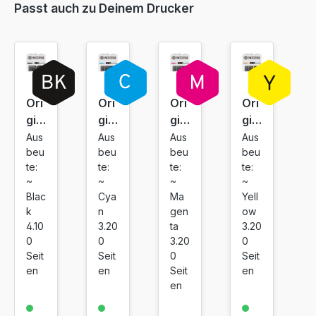
Passt auch zu Deinem Drucker
95,99 €
inkl. 19% MwSt. Versand
Ori
Ori
Ori
Ori
gin
gin
gin
gin
al
al
al
al
Aus
Aus
Aus
Aus
beu
beu
beu
beu
To
To
To
To
te:
te:
te:
te:
ner
ner
ner
ner
~
~
~
~
Ky
Ky
Ky
Ky
Blac
Cya
Ma
Yell
oc
oc
oc
oc
k
n
gen
ow
era
era
era
era
4.10
3.20
ta
3.20
TK-
TK-
TK-
TK-
0
0
3.20
0
54
54
54
54
Seit
Seit
0
Seit
en
en
Seit
en
50
50
50
50
en
K
C
M
Y
Bla
Cy
Ma
Yell