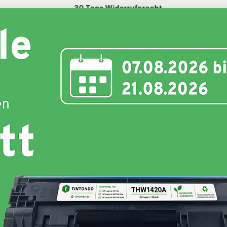
30 Tage Widerrufsrecht
Schnell und unkompliziert
nte
Toner
Schriftbänder
Etiketten
Hersteller
Hersteller :
Tintondo
Grundpreis:
(0,73 ct / 1 Seiten)
Produkttyp:
Kompatibel
Farbe :
Cyan
Weitere Variationen:
39,99 €
inkl. 19% MwSt. Versand