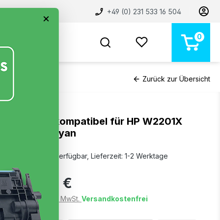
+49 (0) 231 533 16 504
×
0
BELIEBT
NEU
MARKEN
STORE
Zurück zur Übersicht
Toner kompatibel für HP W2201X
220X Cyan
Sofort verfügbar, Lieferzeit: 1-2 Werktage
39,99 €
Preise inkl. MwSt.
Versandkostenfrei