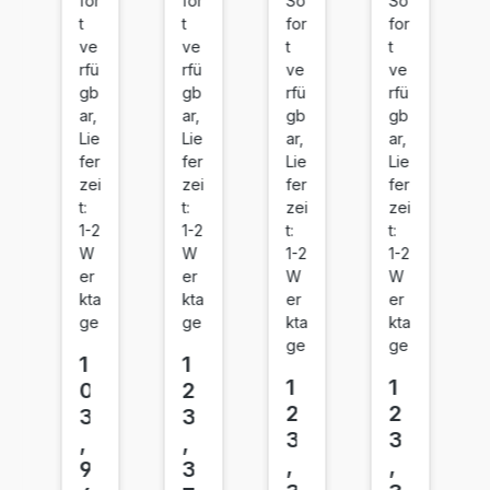
for
for
So
So
0
A)
0
0
t
t
for
for
A)
C
A)
A)
ve
ve
t
t
Bl
ya
M
Ye
rfü
rfü
ve
ve
ac
n
ag
llo
gb
gb
rfü
rfü
k
en
w
ar,
ar,
gb
gb
Lie
Lie
ar,
ar,
ta
fer
fer
Lie
Lie
zei
zei
fer
fer
t:
t:
zei
zei
1-2
1-2
t:
t:
W
W
1-2
1-2
er
er
W
W
kta
kta
er
er
ge
ge
kta
kta
ge
ge
1
1
1
1
0
2
2
2
3
3
3
3
,
,
,
,
9
3