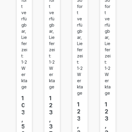
for
for
So
So
0
A)
0
0
t
t
for
for
A)
C
A)
A)
ve
ve
t
t
Bl
ya
M
Ye
rfü
rfü
ve
ve
ac
n
ag
llo
gb
gb
rfü
rfü
k
en
w
ar,
ar,
gb
gb
Lie
Lie
ar,
ar,
ta
fer
fer
Lie
Lie
zei
zei
fer
fer
t:
t:
zei
zei
1-2
1-2
t:
t:
W
W
1-2
1-2
er
er
W
W
kta
kta
er
er
ge
ge
kta
kta
ge
ge
1
1
1
1
0
2
2
2
3
3
3
3
,
,
,
,
5
3