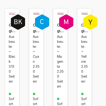
inkl. 19% MwSt. Versand
Ori
Ori
Ori
Ori
gin
gin
gin
gin
al
al
al
al
Aus
Aus
Aus
Aus
beu
beu
beu
beu
Ca
Ca
Ca
Ca
te:
te:
te:
te:
no
no
no
no
~
~
~
~
n
n
n
n
Cya
Ma
Yell
Blac
To
To
To
To
n
gen
ow
k
ner
ner
ner
ner
2.35
ta
2.35
3.13
CR
CR
CR
CR
0
2.35
0
0
G
G
G
G
Seit
0
Seit
Seit
en
Seit
en
en
06
06
06
06
en
7H
7H
7H
7H
Cy
Ma
Yell
Bla
an
ge
ow
ck
Sof
Sof
Sof
ort
Sof
ort
ort
nta