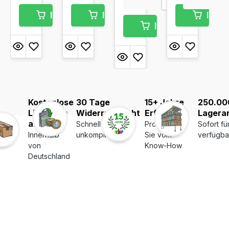
In den Warenkorb
In d
In den Warenkorb
In den Warenkor
Kostenlose
30 Tage
15+ Jahre
250.00
Lieferung
Widerrufsrecht
Erfahrung
Lagerar
ab 39€
Schnell und
Profitieren
Sofort fü
Innerhalb
unkompliziert
Sie vom
verfügba
von
Know-How
Deutschland