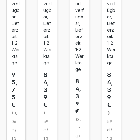
verf
ort
verf
verf
ügb
verf
ügb
ügb
ar,
ügb
ar,
ar,
Lief
ar,
Lief
Lief
erz
Lief
erz
erz
eit:
erz
eit:
eit:
1-2
eit:
1-2
1-2
Wer
1-2
Wer
Wer
kta
Wer
kta
kta
ge
kta
ge
ge
ge
8
8
9
8
4,
4,
5,
4,
3
3
7
3
9
9
5
9
€
€
€
€
(3,
(3,
(3,
(3,
59
59
06
59
ct/
ct/
ct/
ct/
1 S
1 S
1 S