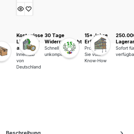
Kostenlose
30 Tage
15+ Jahre
250.00
Lieferung
Widerrufsrecht
Erfahrung
Lagerar
ab 39€
Schnell und
Profitieren
Sofort fü
Innerhalb
unkompliziert
Sie vom
verfügba
von
Know-How
Deutschland
Beschreibung