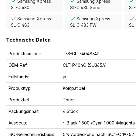
Samsung Xpress
Samsung Xpress
SL-C 430
SL-C 430 Series
SL
Samsung Xpress
Samsung Xpress
SL-C 483
SL-C 483 FW
SL
Technische Daten
Produktnummer:
T-S-CLT-404S-4P
OEM-Ref.:
CLT-P404C (SU365A)
Füllstands:
ja
Produkttyp:
Kompatibel
Produktart:
Toner
Packungsinhalt:
4 Stück
Ausbeute:
~ Black 1.500 /Cyan 1.000 /Magenta 
ISO-Berechnungsbasis:
5% Abdeckung nach ISO/IEC 19752