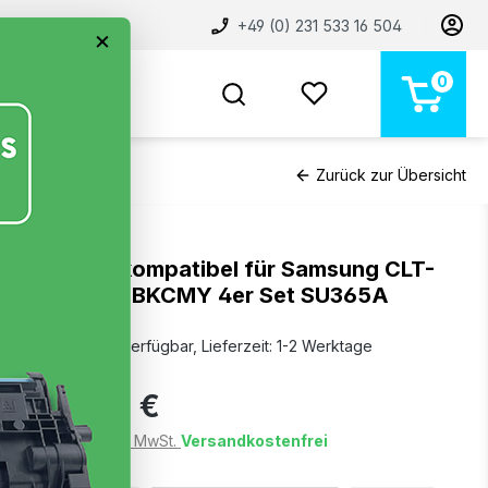
+49 (0) 231 533 16 504
×
0
BELIEBT
NEU
MARKEN
STORE
Zurück zur Übersicht
Toner kompatibel für Samsung CLT-
P404C BKCMY 4er Set SU365A
Sofort verfügbar, Lieferzeit: 1-2 Werktage
99,99 €
Preise inkl. MwSt.
Versandkostenfrei