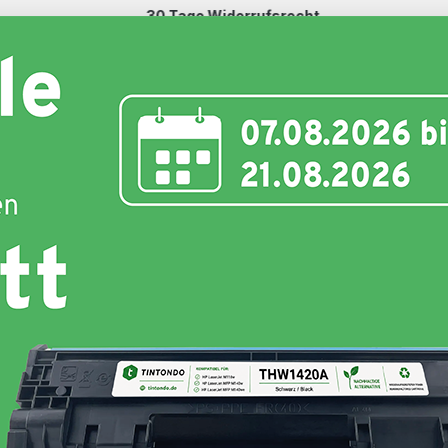
30 Tage Widerrufsrecht
Schnell und unkompliziert
nte
Toner
Schriftbänder
Etiketten
Hersteller
Hersteller :
Tintondo
Grundpreis:
(2,22 ct / 1 Seiten)
Produkttyp:
Kompatibel
Farbe :
Black
, Cyan
,
Magenta
, Yellow
Weitere Variationen:
35,69 €