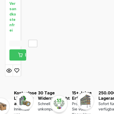
Ver
san
dko
ste
nfr
ei
In den Warenkorb
Kostenlose
30 Tage
15+ Jahre
250.00
Lieferung
Widerrufsrecht
Erfahrung
Lagerar
ab 39€
Schnell und
Profitieren
Sofort fü
Innerhalb
unkompliziert
Sie vom
verfügba