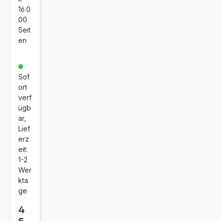
bel
16.0
für
00
Sa
Seit
en
ms
un
g
ML
Sof
ort
T-
verf
R4
ügb
06
ar,
Lief
erz
eit:
1-2
Wer
kta
ge
4