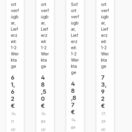
ort
ort
Sof
ort
Bla
Cy
Ma
Yell
verf
verf
ort
verf
ck
an
ge
ow
ügb
ügb
verf
ügb
nta
ar,
ar,
ügb
ar,
Lief
Lief
ar,
Lief
erz
erz
Lief
erz
eit:
eit:
erz
eit:
1-2
1-2
eit:
1-2
Wer
Wer
1-2
Wer
kta
kta
Wer
kta
ge
ge
kta
ge
ge
6
4
7
4
1,
8
3,
8
6
,5
9
,8
2
0
2
7
€
€
€
€
(4,
(4,
(7,
(4,
11
85
39
89
ct/
ct/
ct/