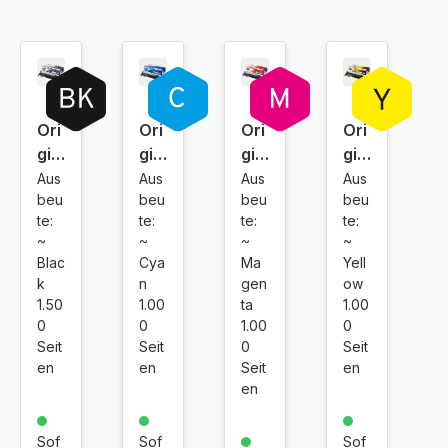
Ori
Ori
Ori
Ori
gin
gin
gin
gin
al
al
al
al
Aus
Aus
Aus
Aus
beu
beu
beu
beu
To
To
To
To
te:
te:
te:
te:
ner
ner
ner
ner
~
~
~
~
Sa
Sa
Sa
Sa
Blac
Cya
Ma
Yell
ms
ms
ms
ms
k
n
gen
ow
un
un
un
un
1.50
1.00
ta
1.00
g
g
g
g
0
0
1.00
0
CL
CL
CL
CL
Seit
Seit
0
Seit
en
en
Seit
en
T-
T-
T-
T-
en
K4
C4
M4
Y4
04
04
04
04
S
S
S
S
Sof
Sof
Sof