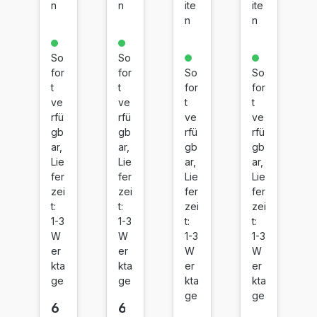
n
n
ite
ite
0
0
0
0
n
n
30
31
32
33
X
X
X
X
So
So
41
41
41
41
for
for
So
So
5
5
5
5
t
t
for
for
X
X
X
X
ve
ve
t
t
Sc
C
G
M
rfü
rfü
ve
ve
h
ya
el
ag
gb
gb
rfü
rfü
w
n
b
en
ar,
ar,
gb
gb
Lie
Lie
ar,
ar,
ar
ta
fer
fer
Lie
Lie
z
zei
zei
fer
fer
t:
t:
zei
zei
1-3
1-3
t:
t:
W
W
1-3
1-3
er
er
W
W
kta
kta
er
er
ge
ge
kta
kta
ge
ge
6
6