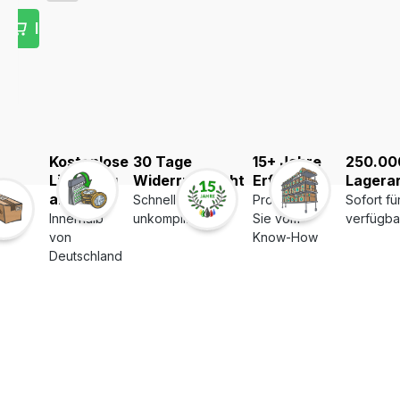
 Warenkorb
In den Warenkorb
Kostenlose
30 Tage
15+ Jahre
250.00
Lieferung
Widerrufsrecht
Erfahrung
Lagerar
ab 39€
Schnell und
Profitieren
Sofort fü
Innerhalb
unkompliziert
Sie vom
verfügba
von
Know-How
Deutschland