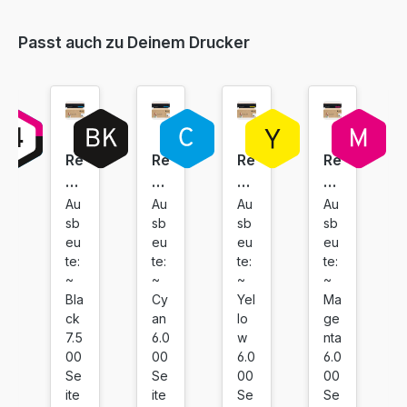
Passt auch zu Deinem Drucker
Re
Re
Re
Re
bu
bu
bu
bu
ilt
ilt
ilt
ilt
Au
Au
Au
Au
sb
sb
sb
sb
To
To
To
To
eu
eu
eu
eu
ne
ne
ne
ne
te:
te:
te:
te:
r
r
r
r
~
~
~
~
fü
fü
fü
fü
Bla
Cy
Yel
Ma
r
r
r
r
ck
an
lo
ge
H
H
H
H
7.5
6.0
w
nta
P
P
P
P
00
00
6.0
6.0
Se
Se
00
00
W
W
W
W
ite
ite
Se
Se
2
2
2
2