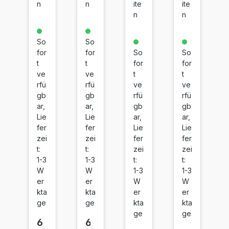
n
n
ite
ite
0
0
0
0
n
n
30
31
32
33
X
X
X
X
So
So
41
41
41
41
for
for
So
So
5
5
5
5
t
t
for
for
X
X
X
X
ve
ve
t
t
Sc
C
G
M
rfü
rfü
ve
ve
h
ya
el
ag
gb
gb
rfü
rfü
w
n
b
en
ar,
ar,
gb
gb
Lie
Lie
ar,
ar,
ar
ta
fer
fer
Lie
Lie
z
zei
zei
fer
fer
t:
t:
zei
zei
1-3
1-3
t:
t:
W
W
1-3
1-3
er
er
W
W
kta
kta
er
er
ge
ge
kta
kta
ge
ge
6
6