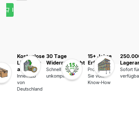
 Warenkorb
In den Warenkorb
Kostenlose
30 Tage
15+ Jahre
250.00
Lieferung
Widerrufsrecht
Erfahrung
Lagerar
ab 39€
Schnell und
Profitieren
Sofort fü
Innerhalb
unkompliziert
Sie vom
verfügba
von
Know-How
Deutschland