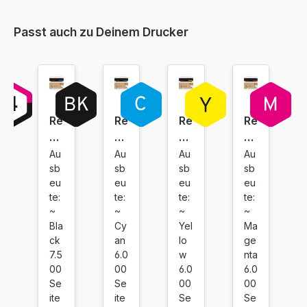
Passt auch zu Deinem Drucker
Re
Re
Re
Re
bu
bu
bu
bu
ilt
ilt
ilt
ilt
Au
Au
Au
Au
sb
sb
sb
sb
To
To
To
To
eu
eu
eu
eu
ne
ne
ne
ne
te:
te:
te:
te:
r
r
r
r
~
~
~
~
fü
fü
fü
fü
Bla
Cy
Yel
Ma
r
r
r
r
ck
an
lo
ge
H
H
H
H
7.5
6.0
w
nta
P
P
P
P
00
00
6.0
6.0
Se
Se
00
00
W
W
W
W
ite
ite
Se
Se
2
2
2
2