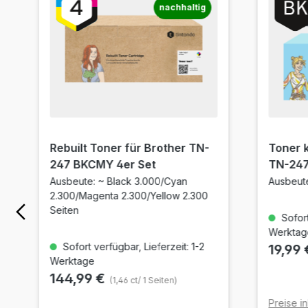
nachhaltig
Rebuilt Toner für Brother TN-
Toner 
247 BKCMY 4er Set
TN-247
Ausbeute: ~ Black 3.000/Cyan
Ausbeute
2.300/Magenta 2.300/Yellow 2.300
Seiten
Sofort
Werktag
Sofort verfügbar, Lieferzeit: 1-2
19,99
Werktage
144,99 €
(1,46 ct/ 1 Seiten)
Preise in