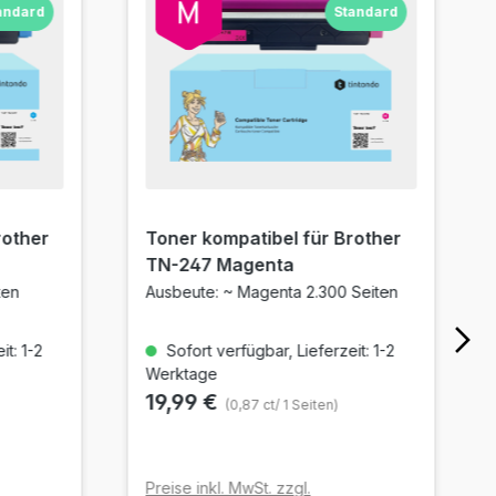
andard
Standard
rother
Toner kompatibel für Brother
TN-247 Magenta
ten
Ausbeute: ~ Magenta 2.300 Seiten
t: 1-2
Sofort verfügbar, Lieferzeit: 1-2
Werktage
19,99 €
(0,87 ct/ 1 Seiten)
Preise inkl. MwSt. zzgl.