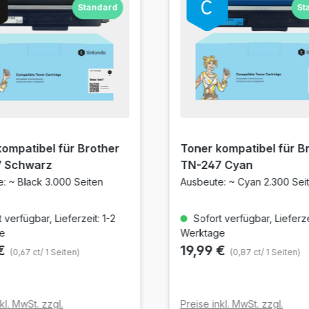
Standard
St
kompatibel für Brother
Toner kompatibel für B
 Schwarz
TN-247 Cyan
: ~ Black 3.000 Seiten
Ausbeute: ~ Cyan 2.300 Sei
 verfügbar, Lieferzeit: 1-2
Sofort verfügbar, Lieferzei
e
Werktage
 €
19,99 €
(0,67 ct/ 1 Seiten)
(0,87 ct/ 1 Seiten)
kl. MwSt. zzgl.
Preise inkl. MwSt. zzgl.