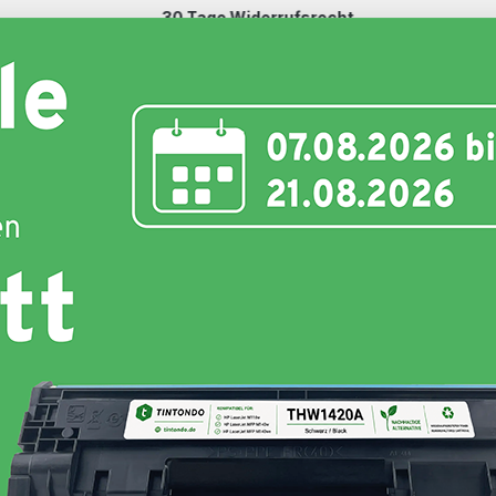
30 Tage Widerrufsrecht
Schnell und unkompliziert
nte
Toner
Schriftbänder
Etiketten
Hersteller
Hersteller :
Tintondo
Grundpreis:
(0,35 ct / 1 Seiten)
Produkttyp:
Kompatibel
Farbe :
Black
, Cyan
,
Magenta
, Yellow
Weitere Variationen:
133,09 €