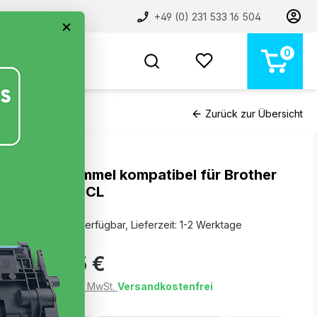
+49 (0) 231 533 16 504
×
0
BELIEBT
NEU
MARKEN
STORE
Zurück zur Übersicht
Bildtrommel kompatibel für Brother
DR-243CL
Sofort verfügbar, Lieferzeit: 1-2 Werktage
63,75 €
Preise inkl. MwSt.
Versandkostenfrei