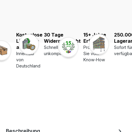
Kostenlose
30 Tage
15+ Jahre
250.00
Lieferung
Widerrufsrecht
Erfahrung
Lagerar
ab 39€
Schnell und
Profitieren
Sofort fü
Innerhalb
unkompliziert
Sie vom
verfügba
von
Know-How
Deutschland
Beschreibung