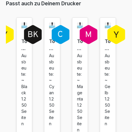
Passt auch zu Deinem Drucker
170,06 €
inkl. 19% MwSt. Versand
To
To
To
To
ne
ne
ne
ne
r
r
r
r
Au
Au
Au
Au
sb
sb
sb
sb
ko
ko
ko
ko
eu
eu
eu
eu
m
m
m
m
te:
te:
te:
te:
pa
pa
pa
pa
~
~
~
~
tib
tib
tib
tib
Bla
Cy
Ma
Ge
el
el
el
el
ck
an
ge
lb
fü
fü
fü
fü
1.2
1.2
nta
1.2
r
r
r
r
50
50
1.2
50
Se
Se
50
Se
Ky
Ky
Ky
Ky
ite
ite
Se
ite
oc
oc
oc
oc
n
n
ite
n
er
er
er
er
n