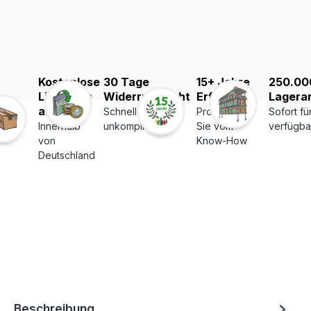
Kostenlose
30 Tage
15+ Jahre
250.00
Lieferung
Widerrufsrecht
Erfahrung
Lagerar
ab 39€
Schnell und
Profitieren
Sofort fü
Innerhalb
unkompliziert
Sie vom
verfügba
von
Know-How
Deutschland
Beschreibung