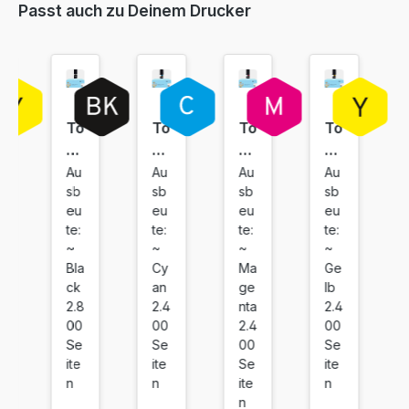
Passt auch zu Deinem Drucker
146,94 €
inkl. 19% MwSt. Versand
To
To
To
To
ne
ne
ne
ne
r
r
r
r
Au
Au
Au
Au
sb
sb
sb
sb
ko
ko
ko
ko
eu
eu
eu
eu
m
m
m
m
te:
te:
te:
te:
pa
pa
pa
pa
~
~
~
~
tib
tib
tib
tib
Bla
Cy
Ma
Ge
el
el
el
el
ck
an
ge
lb
fü
fü
fü
fü
2.8
2.4
nta
2.4
r
r
r
r
00
00
2.4
00
Se
Se
00
Se
Ky
Ky
Ky
Ky
ite
ite
Se
ite
oc
oc
oc
oc
n
n
ite
n
er
er
er
er
n