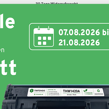
30 Tage Widerrufsrecht
Schnell und unkompliziert
nte
Toner
Schriftbänder
Etiketten
Hersteller
Hersteller :
Tintondo
Grundpreis:
(1,65 ct / 1 Seiten)
Produkttyp:
Kompatibel
Farbe :
Black
, Cyan
,
Magenta
, Yellow
Weitere Variationen:
24,99 €