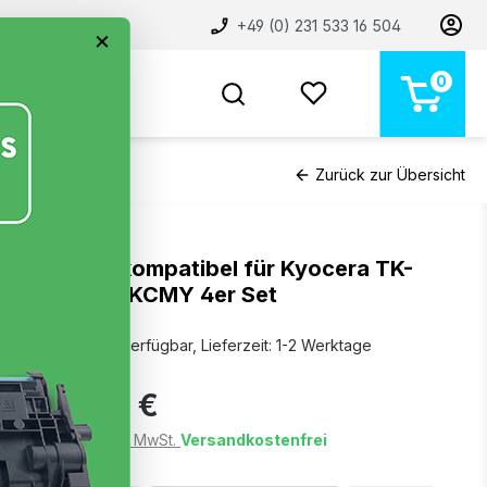
+49 (0) 231 533 16 504
×
0
BELIEBT
NEU
MARKEN
STORE
Zurück zur Übersicht
Toner kompatibel für Kyocera TK-
5430 BKCMY 4er Set
Sofort verfügbar, Lieferzeit: 1-2 Werktage
79,99 €
Preise inkl. MwSt.
Versandkostenfrei