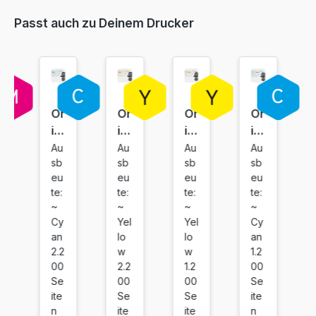
Passt auch zu Deinem Drucker
35,17 €
inkl. 19% MwSt. Versand
Or
Or
Or
Or
igi
igi
igi
igi
na
na
na
na
Au
Au
Au
Au
sb
sb
sb
sb
l
l
l
l
eu
eu
eu
eu
To
To
To
To
te:
te:
te:
te:
ne
ne
ne
ne
~
~
~
~
r
r
r
r
Cy
Yel
Yel
Cy
Ky
Ky
Ky
Ky
an
lo
lo
an
oc
oc
oc
oc
2.2
w
w
1.2
er
er
er
er
00
2.2
1.2
00
Se
00
00
Se
a
a
a
a
ite
Se
Se
ite
T
T
T
T
n
ite
ite
n