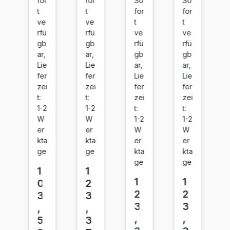
for
for
So
So
0
A)
0
0
t
t
for
for
A)
C
A)
A)
ve
ve
t
t
Bl
ya
M
Ye
rfü
rfü
ve
ve
ac
n
ag
llo
gb
gb
rfü
rfü
k
en
w
ar,
ar,
gb
gb
Lie
Lie
ar,
ar,
ta
fer
fer
Lie
Lie
zei
zei
fer
fer
t:
t:
zei
zei
1-2
1-2
t:
t:
W
W
1-2
1-2
er
er
W
W
kta
kta
er
er
ge
ge
kta
kta
ge
ge
1
1
1
1
0
2
2
2
3
3
3
3
,
,
,
,
5
3