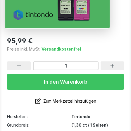
W2201A W2202A W2203A 220A
BKCMY 4er Set
Sofort verfügbar, Lieferzeit: 1-2 Werktage
95,99 €
Preise inkl. MwSt.
Versandkostenfrei
In den Warenkorb
Zum Merkzettel hinzufügen
Hersteller :
Tintondo
Grundpreis:
(1,30 ct / 1 Seiten)