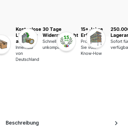
Kostenlose
30 Tage
15+ Jahre
250.00
Lieferung
Widerrufsrecht
Erfahrung
Lagerar
ab 39€
Schnell und
Profitieren
Sofort fü
Innerhalb
unkompliziert
Sie vom
verfügba
von
Know-How
Deutschland
Beschreibung