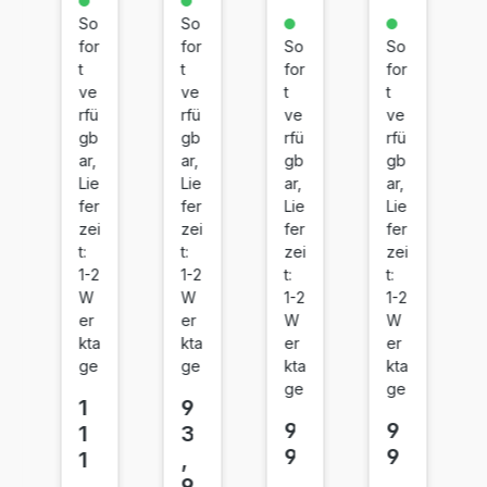
54
54
54
54
So
So
H
H
H
H
for
for
So
So
Bl
C
M
Ye
t
t
for
for
ac
ya
ag
llo
ve
ve
t
t
k
n
en
w
rfü
rfü
ve
ve
ta
gb
gb
rfü
rfü
ar,
ar,
gb
gb
Lie
Lie
ar,
ar,
fer
fer
Lie
Lie
zei
zei
fer
fer
t:
t:
zei
zei
1-2
1-2
t:
t:
W
W
1-2
1-2
er
er
W
W
kta
kta
er
er
ge
ge
kta
kta
ge
ge
1
9
9
9
1
3
9
9
1
,
,
,
,
9