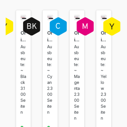
inkl. 19% MwSt. Versand
Or
Or
Or
Or
igi
igi
igi
igi
na
na
na
na
Au
Au
Au
Au
sb
sb
sb
sb
l
l
l
l
eu
eu
eu
eu
To
To
To
To
te:
te:
te:
te:
ne
ne
ne
ne
~
~
~
~
r
r
r
r
Bla
Cy
Ma
Yel
C
C
C
C
ck
an
ge
lo
an
an
an
an
3.1
2.3
nta
w
on
on
on
on
00
00
2.3
2.3
Se
Se
00
00
C
C
C
C
ite
ite
Se
Se
R
R
R
R
n
n
ite
ite
G
G
G
G
n
n
0
0
0
0