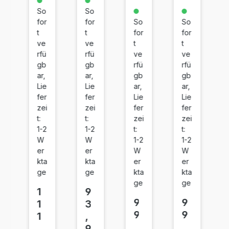
54
54
54
54
So
So
H
H
H
H
for
for
So
So
Bl
C
M
Ye
t
t
for
for
ac
ya
ag
llo
ve
ve
t
t
k
n
en
w
rfü
rfü
ve
ve
ta
gb
gb
rfü
rfü
ar,
ar,
gb
gb
Lie
Lie
ar,
ar,
fer
fer
Lie
Lie
zei
zei
fer
fer
t:
t:
zei
zei
1-2
1-2
t:
t:
W
W
1-2
1-2
er
er
W
W
kta
kta
er
er
ge
ge
kta
kta
ge
ge
1
9
9
9
1
3
9
9
1
,
,
,
,
9