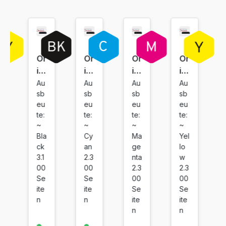
inkl. 19% MwSt. Versand
Or
Or
Or
Or
igi
igi
igi
igi
na
na
na
na
Au
Au
Au
Au
sb
sb
sb
sb
l
l
l
l
eu
eu
eu
eu
To
To
To
To
te:
te:
te:
te:
ne
ne
ne
ne
~
~
~
~
r
r
r
r
Bla
Cy
Ma
Yel
C
C
C
C
ck
an
ge
lo
an
an
an
an
3.1
2.3
nta
w
on
on
on
on
00
00
2.3
2.3
Se
Se
00
00
C
C
C
C
ite
ite
Se
Se
R
R
R
R
n
n
ite
ite
G
G
G
G
n
n
0
0
0
0