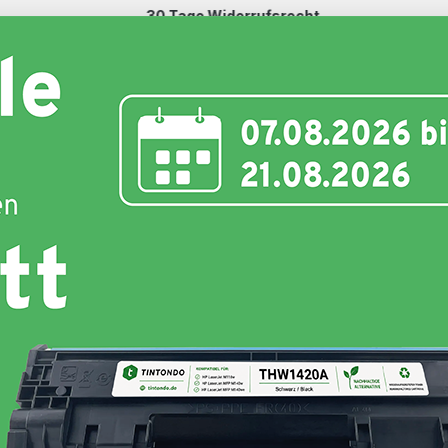
30 Tage Widerrufsrecht
Schnell und unkompliziert
nte
Toner
Schriftbänder
Etiketten
Hersteller
Hersteller :
Tintondo
Grundpreis:
(1,14 ct / 1 Seiten)
Produkttyp:
Kompatibel
Farbe :
Black
Weitere Variationen:
34,20 €
inkl. 19% MwSt. Versand