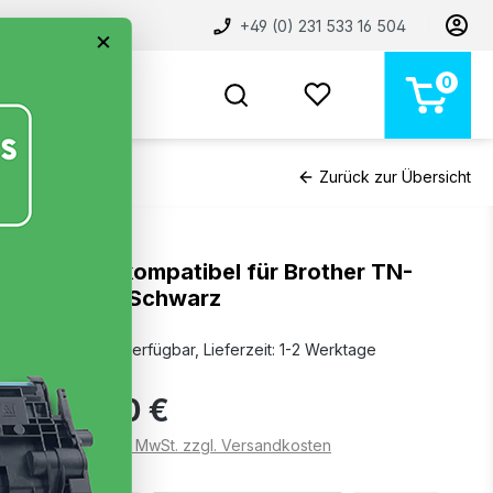
+49 (0) 231 533 16 504
×
0
BELIEBT
NEU
MARKEN
STORE
Zurück zur Übersicht
Toner kompatibel für Brother TN-
248XL Schwarz
Sofort verfügbar, Lieferzeit: 1-2 Werktage
34,20 €
Preise inkl. MwSt. zzgl. Versandkosten