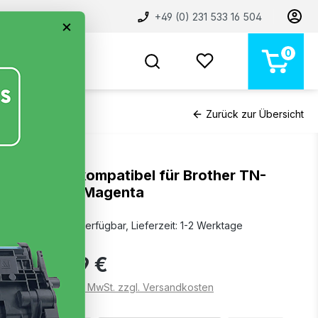
+49 (0) 231 533 16 504
×
0
BELIEBT
NEU
MARKEN
STORE
Zurück zur Übersicht
Toner kompatibel für Brother TN-
248XL Magenta
Sofort verfügbar, Lieferzeit: 1-2 Werktage
24,99 €
Preise inkl. MwSt. zzgl. Versandkosten