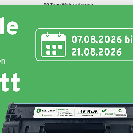
30 Tage Widerrufsrecht
Schnell und unkompliziert
nte
Toner
Schriftbänder
Etiketten
Hersteller
Hersteller :
Tintondo
Grundpreis:
(1,09 ct / 1 Seiten)
Produkttyp:
Kompatibel
Farbe :
Magenta
Weitere Variationen:
24,99 €
inkl. 19% MwSt. Versand