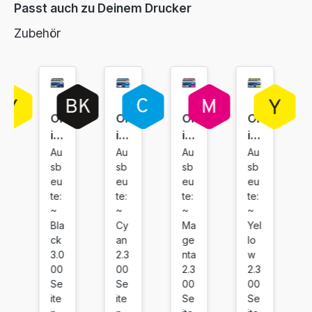
Passt auch zu Deinem Drucker
65,99 €
inkl. 19% MwSt. Versand
Zubehör
Or
Or
Or
Or
igi
igi
igi
igi
na
na
na
na
Au
Au
Au
Au
sb
sb
sb
sb
l
l
l
l
eu
eu
eu
eu
To
To
To
To
te:
te:
te:
te:
ne
ne
ne
ne
~
~
~
~
r
r
r
r
Bla
Ma
Yel
Cy
Br
Br
Br
Br
ck
ge
lo
an
ot
ot
ot
ot
3.0
nta
w
2.3
he
he
he
he
00
2.3
2.3
00
Se
00
00
Se
r
r
r
r
ite
Se
Se
ite
T
T
T
T