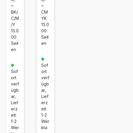
ko
dtr
~
~
mp
om
BK/
CM
ati
mel
C/M
YK
bel
Bro
/Y
15.0
für
the
15.0
00
Bro
r
00
Seit
Seit
en
the
DR
en
r
-
DR
24
-
8C
Sof
Sof
ort
24
L
ort
verf
8C
Vie
verf
ügb
L
rer
ügb
ar,
pa
ar,
Lief
ck
Lief
erz
CM
erz
eit:
YK
eit:
1-2
1-2
Wer
Wer
kta