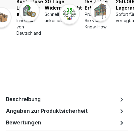
Kostenlose
30 Tage
15+ Jahre
250.00
Lieferung
Widerrufsrecht
Erfahrung
Lagerar
ab 39€
Schnell und
Profitieren
Sofort fü
Innerhalb
unkompliziert
Sie vom
verfügba
von
Know-How
Deutschland
Beschreibung
Angaben zur Produktsicherheit
Bewertungen