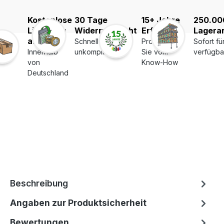
Kostenlose
30 Tage
15+ Jahre
250.00
Lieferung
Widerrufsrecht
Erfahrung
Lagerar
ab 39€
Schnell und
Profitieren
Sofort fü
Innerhalb
unkompliziert
Sie vom
verfügba
von
Know-How
Deutschland
Beschreibung
Angaben zur Produktsicherheit
Bewertungen