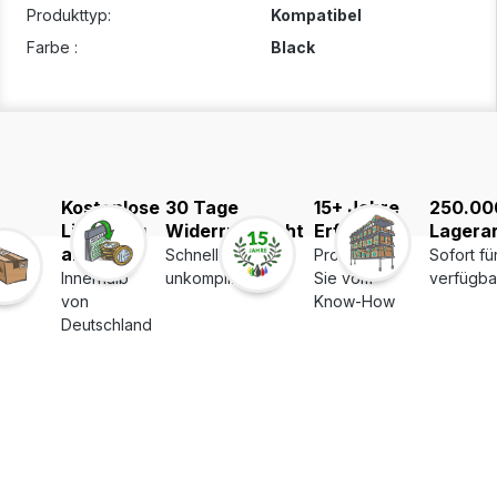
Produkttyp:
Kompatibel
Farbe :
Black
Kostenlose
30 Tage
15+ Jahre
250.00
Lieferung
Widerrufsrecht
Erfahrung
Lagerar
ab 39€
Schnell und
Profitieren
Sofort fü
Innerhalb
unkompliziert
Sie vom
verfügba
von
Know-How
Deutschland