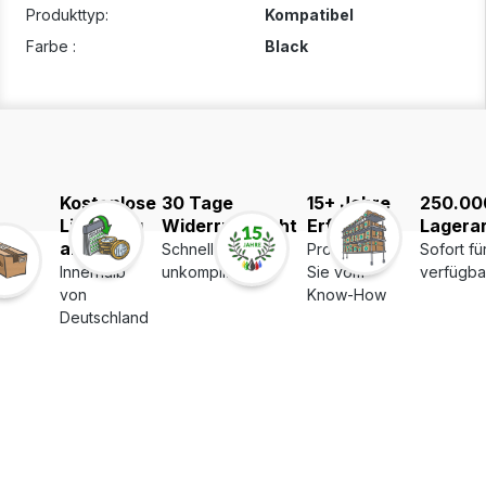
Produkttyp:
Kompatibel
Farbe :
Black
Kostenlose
30 Tage
15+ Jahre
250.00
Lieferung
Widerrufsrecht
Erfahrung
Lagerar
ab 39€
Schnell und
Profitieren
Sofort fü
Innerhalb
unkompliziert
Sie vom
verfügba
von
Know-How
Deutschland