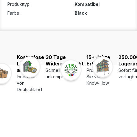
Produkttyp:
Kompatibel
Farbe :
Black
Kostenlose
30 Tage
15+ Jahre
250.00
Lieferung
Widerrufsrecht
Erfahrung
Lagerar
ab 39€
Schnell und
Profitieren
Sofort fü
Innerhalb
unkompliziert
Sie vom
verfügba
von
Know-How
Deutschland