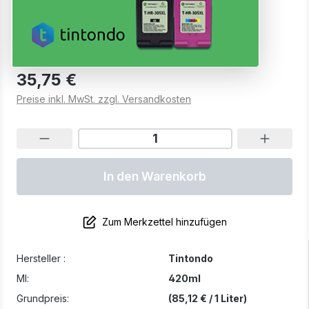
53 BKCMY + GY + Rot 6er Set
Versandfertig in 10 Tagen, Lieferzeit 1-2 Werktage
35,75 €
Preise inkl. MwSt. zzgl. Versandkosten
In den Warenkorb
Zum Merkzettel hinzufügen
Hersteller :
Tintondo
Ml:
420ml
Grundpreis:
(85,12 € / 1 Liter)