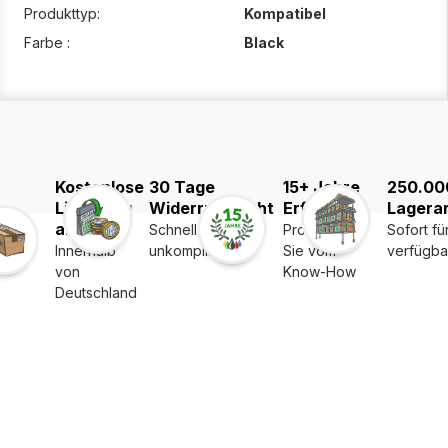
Produkttyp:
Kompatibel
Farbe :
Black
Kostenlose
30 Tage
15+ Jahre
250.00
Lieferung
Widerrufsrecht
Erfahrung
Lagerar
ab 39€
Schnell und
Profitieren
Sofort fü
Innerhalb
unkompliziert
Sie vom
verfügba
von
Know-How
Deutschland