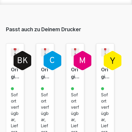
Passt auch zu Deinem Drucker
Ori
Ori
Ori
Ori
gin
gin
gin
gin
al
al
al
al
Tin
Tin
Tin
Tin
Sof
Sof
Sof
Sof
ten
ten
ten
ten
ort
ort
ort
ort
fla
fla
fla
fla
verf
verf
verf
verf
sc
sc
sc
sc
ügb
ügb
ügb
ügb
he
he
he
he
ar,
ar,
ar,
ar,
Ca
Lief
Ca
Lief
Ca
Lief
Ca
Lief
erz
erz
erz
erz