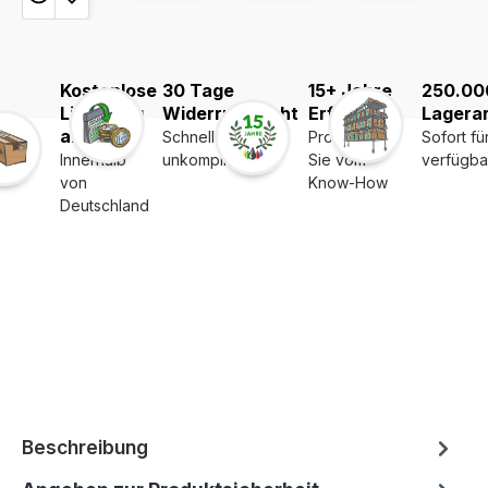
Kostenlose
30 Tage
15+ Jahre
250.00
Lieferung
Widerrufsrecht
Erfahrung
Lagerar
ab 39€
Schnell und
Profitieren
Sofort fü
Innerhalb
unkompliziert
Sie vom
verfügba
von
Know-How
Deutschland
Beschreibung