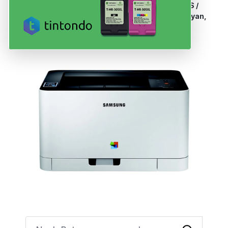
Dein Drucker nutzt Patronen der Serie
CLT-C404S /
M404S / Y404S / K404S, MLT-R406
in
Black, Cyan,
Magenta, Yellow, Color
.