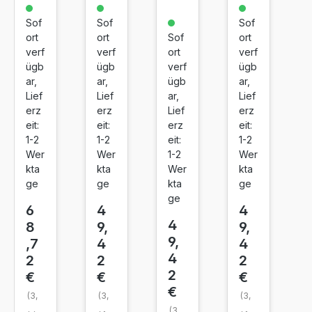
Bla
Cy
Ma
Yell
ck
an
ge
ow
Sof
Sof
Sof
ort
ort
Sof
ort
nta
verf
verf
ort
verf
ügb
ügb
verf
ügb
ar,
ar,
ügb
ar,
Lief
Lief
ar,
Lief
erz
erz
Lief
erz
eit:
eit:
erz
eit:
1-2
1-2
eit:
1-2
Wer
Wer
1-2
Wer
kta
kta
Wer
kta
ge
ge
kta
ge
ge
6
4
4
4
8
9,
9,
9,
,7
4
4
4
2
2
2
2
€
€
€
€
(3,
(3,
(3,
(3,