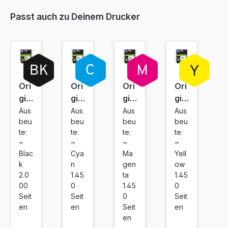
Passt auch zu Deinem Drucker
22,45 €
inkl. 19% MwSt. Versand
Ori
Ori
Ori
Ori
gin
gin
gin
gin
al
al
al
al
Aus
Aus
Aus
Aus
beu
beu
beu
beu
Tin
Tin
Tin
Tin
te:
te:
te:
te:
ten
ten
ten
ten
~
~
~
~
pat
pat
pat
pat
Blac
Cya
Ma
Yell
ron
ron
ron
ron
k
n
gen
ow
e
e
e
e
2.0
1.45
ta
1.45
HP
HP
HP
HP
00
0
1.45
0
95
95
95
95
Seit
Seit
0
Seit
en
en
Seit
en
3X
3X
3X
3X
en
L
L
L
L