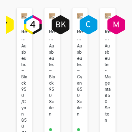
Re
Re
Re
Re
bu
bu
bu
bu
ilt
ilt
ilt
ilt
Au
Au
Au
Au
sb
sb
sb
sb
Dr
Dr
Dr
Dr
eu
eu
eu
eu
uc
uc
uc
uc
te:
te:
te:
te:
ke
ke
ke
ke
~
~
~
~
rp
rp
rp
rp
Bla
Bla
Cy
Ma
at
at
at
at
ck
ck
an
ge
ro
ro
ro
ro
95
95
85
nta
ne
ne
ne
ne
0
0
0
85
/C
Se
Se
0
n
fü
fü
fü
ya
ite
ite
Se
fü
r
r
r
n
n
n
ite
r
H
H
H
85
n
H
P
P
P
0
P
9
9
9