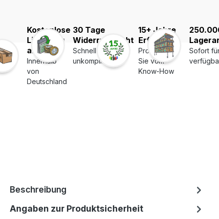
Kostenlose
30 Tage
15+ Jahre
250.00
Lieferung
Widerrufsrecht
Erfahrung
Lagerar
ab 39€
Schnell und
Profitieren
Sofort fü
Innerhalb
unkompliziert
Sie vom
verfügba
von
Know-How
Deutschland
Beschreibung
Angaben zur Produktsicherheit