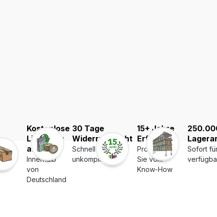
Kostenlose
30 Tage
15+ Jahre
250.00
Lieferung
Widerrufsrecht
Erfahrung
Lagerar
ab 39€
Schnell und
Profitieren
Sofort fü
Innerhalb
unkompliziert
Sie vom
verfügba
von
Know-How
Deutschland