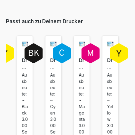
Passt auch zu Deinem Drucker
Dr
Dr
Dr
Dr
uc
uc
uc
uc
ke
ke
ke
ke
Au
Au
Au
Au
sb
sb
sb
sb
rp
rp
rp
rp
eu
eu
eu
eu
at
at
at
at
te:
te:
te:
te:
ro
ro
ro
ro
~
~
~
~
ne
ne
ne
ne
Bla
Cy
Ma
Yel
ko
ko
ko
ko
ck
an
ge
lo
m
m
m
m
3.0
3.0
nta
w
pa
pa
pa
pa
00
00
3.0
3.0
Se
Se
00
00
tib
tib
tib
tib