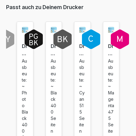
Passt auch zu Deinem Drucker
5,99 €
inkl. 19% MwSt. Versand
5,99 €
inkl. 19% MwSt. Versand
Dr
Dr
Dr
Dr
uc
uc
uc
uc
ke
ke
ke
ke
Au
Au
Au
Au
sb
sb
sb
sb
rp
rp
rp
rp
5,99 €
eu
eu
eu
eu
at
at
at
at
inkl. 19% MwSt. Versand
te:
te:
te:
te:
ro
ro
ro
ro
~
~
~
~
ne
ne
ne
ne
Ph
Bla
Cy
Ma
ko
ko
ko
ko
ot
ck
an
ge
m
m
m
m
o
40
51
nta
pa
pa
pa
pa
Bla
0
5
47
ck
Se
Se
5
tib
tib
tib
tib
40
ite
ite
Se
el
el
el
el
0
n
n
ite
fü
fü
fü
fü