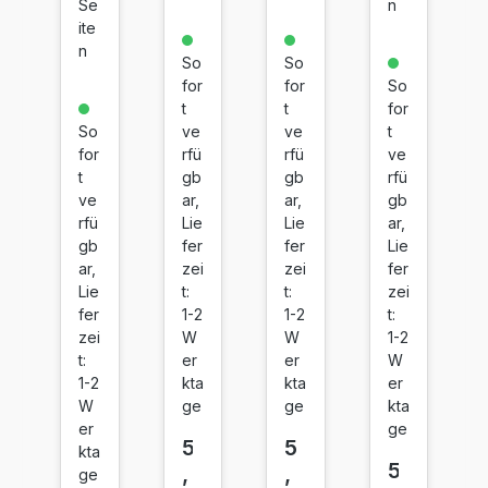
Se
n
r
r
r
r
ite
C
C
C
C
n
So
So
an
an
an
an
for
for
So
on
on
on
on
t
t
for
P
C
C
C
So
ve
ve
t
GI
LI-
LI-
LI-
for
rfü
rfü
ve
-
53
53
53
t
gb
gb
rfü
53
1X
1X
1X
ve
ar,
ar,
gb
rfü
Lie
Lie
ar,
0
L
L
L
gb
fer
fer
Lie
X
Ph
C
M
ar,
zei
zei
fer
L
ot
ya
ag
Lie
t:
t:
zei
Sc
o
n
en
fer
1-2
1-2
t:
h
Sc
ta
zei
W
W
1-2
w
h
t:
er
er
W
ar
w
1-2
kta
kta
er
W
ge
ge
kta
z
ar
er
ge
z
5
5
kta
5
,
,
ge