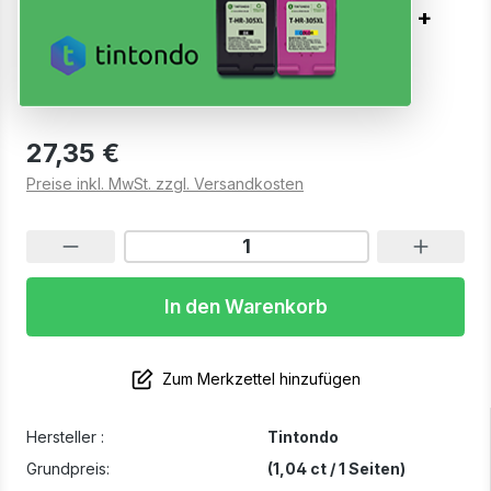
PGI-530XL CLI-531XL BKCMY + PBK +
GY 6er Set
Sofort verfügbar, Lieferzeit: 1-2 Werktage
27,35 €
Preise inkl. MwSt. zzgl. Versandkosten
In den Warenkorb
Zum Merkzettel hinzufügen
Hersteller :
Tintondo
Grundpreis:
(1,04 ct / 1 Seiten)