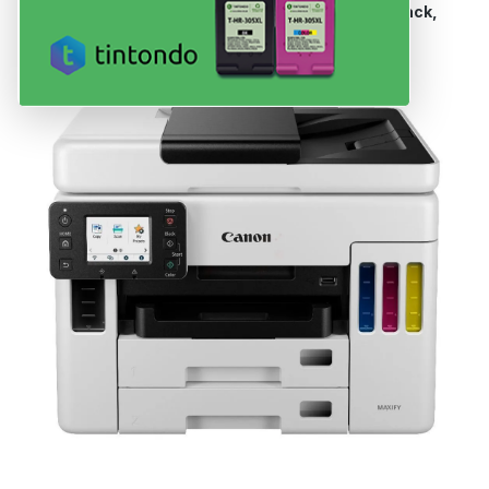
Dein Drucker nutzt Patronen der Serie
GI-56
in
Black,
Cyan, Magenta, Yellow
.